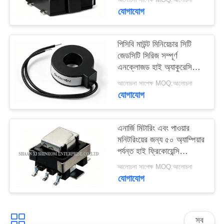
জন্য ক্ষুদ্রতম পদচিহ্ন
উদ্ধৃতি
যোগাযোগ
অনুরোধ
করুন
পিসিবি মাউন্ট মিনিয়েচার সিটি
জেডসিটি সিরিজ সম্পূর্ণ
এনক্লোজড হাই অ্যাকুরেসি
সাইট
লিনিয়ার আউটপুট পাওয়ার
আলোচনা সাপেক্ষ MOQ:আলোচনা
মনিটরিং এবং সুরক্ষার জন্য
ম্যাপ
যোগাযোগ
PRIVACY
এনার্জি মিটারিং এবং পাওয়ার
POLICY
মনিটরিংয়ের জন্য ৫০ অ্যাম্পিয়ার
পর্যন্ত হাই ফ্রিকোয়েন্সি
এসএমডি কারেন্ট ট্রান্সফর্মার
আলোচনা সাপেক্ষ MOQ:আলোচনা
ACSTE50 সিরিজ
যোগাযোগ
সব