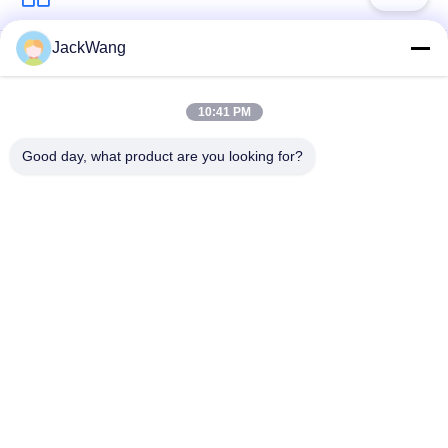
JackWang
বিভক্ত কোর বর্তমান
বর্তমান জ্ঞান ট্রান্সফরমার
ট্রান্সফরমার
10:41 PM
উচ্চ ফ্রিকোয়েন্সি ট্রান্সফরমার
হল প্রভাব বর্তমান সেন্সর
Good day, what product are you looking for?
সারফেস মাউন্ট পাওয়ার
ডিপ পাওয়ার ইনডাক্টর
inductors
উচ্চ বর্তমান শক্তি
সাধারণ মোড চোক
inductors
সাবস্ক্রাইব