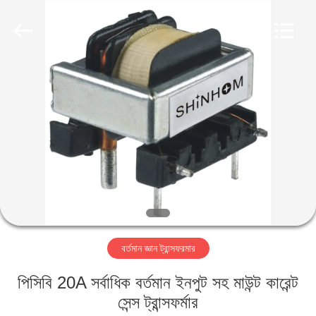
2026
Shaanxi
Shinhom
Enterprise
Co.,Ltd.
All
Rights
Reserved.
বাড়ি
পণ্য
ভিডিও
আমাদের
সম্বন্ধে
বর্তমান জ্ঞান ট্রান্সফরমার
কারখানা
পিসিবি 20A সর্বাধিক বর্তমান ইনপুট সহ মাউন্ট কারেন্ট
পরিদর্শন
সেন্স ট্রান্সফর্মার