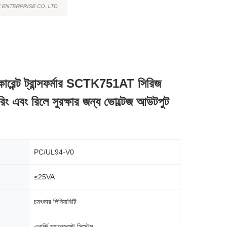
কারেন্ট ট্রান্সফর্মার SCTK751AT সিরিজ
রিং এবং রিলে সুরক্ষার জন্য ভোল্টেজ আউটপুট
PC/UL94-V0
≤25VA
চমৎকার লিনিয়ারিটি
এনার্জি ম্যানেজমেন্ট সিস্টেম