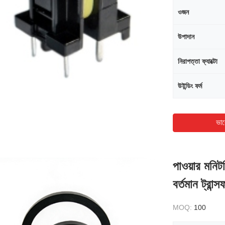
ওজন
উপাদান
নিরাপত্তা ফ্যাক্টো
উইন্ডিং ফর্ম
ভাল
পাওয়ার মনিটরি
বর্তমান ট্র
MOQ:
100