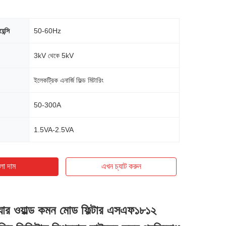
ন্সি
50-60Hz
3kV থেকে 5kV
ইলেকট্রিক এনার্জি ফিল্ড মিটারিং
50-300A
1.5VA-2.5VA
ো দাম
এখন চ্যাট করুন
যার ওয়াল্ড কমন মোড ফিল্টার এসএফ১৮১২