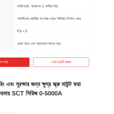
লাইটওয়েট, সাধারণত 1 কেজির নিচে
প্লাস্টিকের হাউজিং সহ উচ্চ-গ্রেড সিলিকন ইস্পাত কোর
FS＜5
একক স্তর এবং শক্তভাবে ক্ষতের ধরন
ো দাম
এখন চ্যাট করুন
ং এবং সুরক্ষার জন্য ক্ষুদ্র স্ক্রু মাউন্ট করা
ান্সফরমার SCT সিরিজ 0-5000A