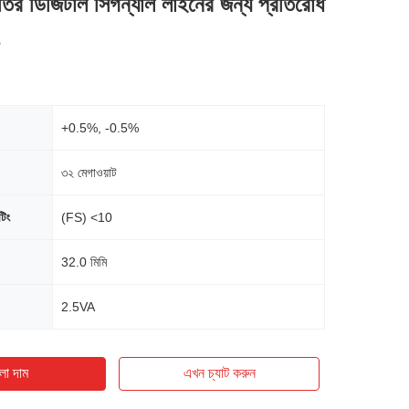
তির ডিজিটাল সিগন্যাল লাইনের জন্য প্রতিরোধ
Ω
+0.5%, -0.5%
৩২ মেগাওয়াট
টিং
(FS) <10
32.0 মিমি
2.5VA
ো দাম
এখন চ্যাট করুন