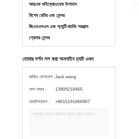
আরএফ মাইক্রোওয়েভ উপাদান
বিশেষ মোটর এবং সেন্সর
জিএনএসএস এবং অ্যান্টি-জামিং সরঞ্জাম
প্রেসার সেন্সর
তোমার দর্শন লগ করা অনলাইন চ্যাট এখন
ব্যক্তি যোগাযোগ :
Jack wang
ফোন নম্বর :
13909218465
হোয়াটসঅ্যাপ :
+8615191866907