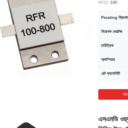
MOQ:
100
Perating ফ্রিকোয়ে
নিরোধক ভোল্টেজ
চারিত্রিক
অ্যাম্পিয়ার
রেট ক্যাপাসিটি
ভাল
এসএমডি ওয়্