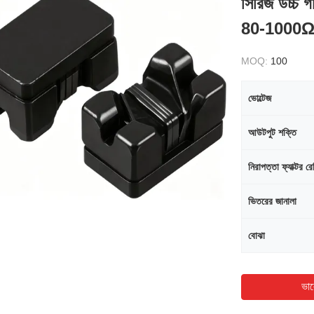
সিরিজ উচ্চ গ
80-1000
MOQ:
100
ভোল্টেজ
আউটপুট শক্তি
নিরাপত্তা ফ্যাক্টর রে
ভিতরের জানালা
বোঝা
ভাল