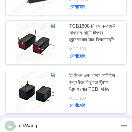
কমপ্যাক্ট এসএমডি প্যাকেজ এবং
উদ্ধৃতি
যোগাযোগ
টরয়েডাল কোর স্ট্রাকচার সহ
অনুরোধ
করুন
TCB1608 সিরিজ কমপ্যাক্ট
সারফেস-মাউন্ট ট্রিগার
ট্রান্সফরমার উচ্চ-ফ্রিকোয়েন্সি
সাইট
ইগনিশন এবং ইমপ্লাস
MOQ:100
ড্রাইভের জন্য
ম্যাপ
যোগাযোগ
PRIVACY
ইগনিশন এবং পালস সার্কিটের
POLICY
জন্য উচ্চ নির্ভুলতা ট্রিগার
ট্রান্সফরমার TCB সিরিজ
MOQ:100
যোগাযোগ
JackWang
সব