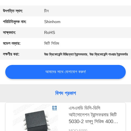
গুণমান
উৎপত্তি স্থল:
চীন
নিয়ন্ত্রণ
পরিচিতিমুলক নাম:
Shinhom
সাক্ষ্যদান:
RoHS
আমাদের
মডেল নম্বার:
জিটি সিরিজ
সাথে
লক্ষণীয় করা:
,
উচ্চ ফ্রিকোয়েন্সি বিচ্ছিন্নতা ট্রান্সফরমার
উচ্চ ফ্রিকোয়েন্সি পাওয়ার ট্রান্সফর্মার
যোগাযোগ
করুন
আমাদের সাথে যোগাযোগ করুন!
খবর
বিশদ প্রকাশ
মামলা
এসএমডি ডিসি-ডিসি
আইসোলেশন ট্রান্সফরমার জিটি
5030-2 ডাব্লু সিরিজ 4000
একটি
ভিডিসি আইসোলেশন ভোল্টেজ
MOQ:5000