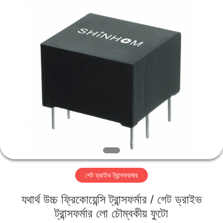
2026
Shaanxi
Shinhom
Enterprise
Co.,Ltd.
All
Rights
Reserved.
বাড়ি
পণ্য
ভিডিও
আমাদের
সম্বন্ধে
গেট ড্রাইভ ট্রান্সফরমার
কারখানা
যথার্থ উচ্চ ফ্রিকোয়েন্সি ট্রান্সফর্মার / গেট ড্রাইভ
পরিদর্শন
ট্রান্সফর্মার লো চৌম্বকীয় ফুটো