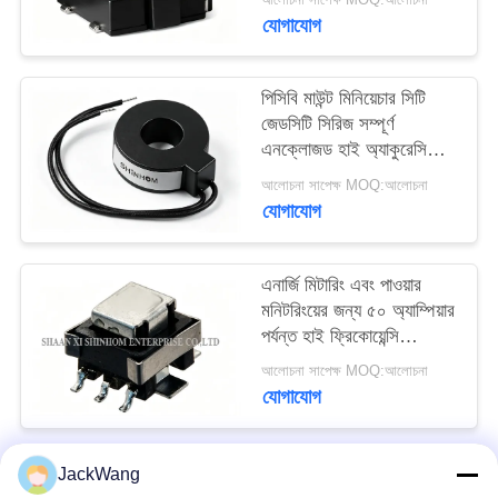
জন্য ক্ষুদ্রতম পদচিহ্ন
উদ্ধৃতি
যোগাযোগ
অনুরোধ
করুন
পিসিবি মাউন্ট মিনিয়েচার সিটি
জেডসিটি সিরিজ সম্পূর্ণ
এনক্লোজড হাই অ্যাকুরেসি
সাইট
লিনিয়ার আউটপুট পাওয়ার
আলোচনা সাপেক্ষ MOQ:আলোচনা
মনিটরিং এবং সুরক্ষার জন্য
ম্যাপ
যোগাযোগ
PRIVACY
এনার্জি মিটারিং এবং পাওয়ার
POLICY
মনিটরিংয়ের জন্য ৫০ অ্যাম্পিয়ার
পর্যন্ত হাই ফ্রিকোয়েন্সি
এসএমডি কারেন্ট ট্রান্সফর্মার
আলোচনা সাপেক্ষ MOQ:আলোচনা
ACSTE50 সিরিজ
যোগাযোগ
JackWang
সব