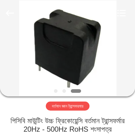
2026
Shaanxi
Shinhom
Enterprise
Co.,Ltd.
All
Rights
Reserved.
বাড়ি
পণ্য
ভিডিও
আমাদের
সম্বন্ধে
বর্তমান জ্ঞান ট্রান্সফরমার
কারখানা
পিসিবি মাউন্টিং উচ্চ ফ্রিকোয়েন্সি বর্তমান ট্রান্সফর্মার
পরিদর্শন
20Hz - 500Hz RoHS শংসাপত্র