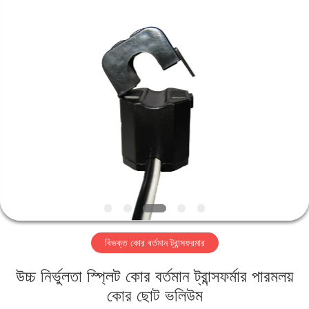
2026
Shaanxi
Shinhom
Enterprise
Co.,Ltd.
All
Rights
Reserved.
বাড়ি
পণ্য
ভিডিও
আমাদের
সম্বন্ধে
বিভক্ত কোর বর্তমান ট্রান্সফরমার
কারখানা
উচ্চ নির্ভুলতা স্প্লিট কোর বর্তমান ট্রান্সফর্মার পারমলয়
পরিদর্শন
কোর ছোট ভলিউম