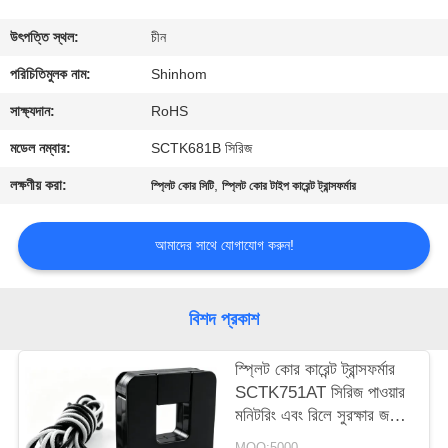
গুণমান
উৎপত্তি স্থল:
চীন
নিয়ন্ত্রণ
পরিচিতিমুলক নাম:
Shinhom
সাক্ষ্যদান:
RoHS
আমাদের
মডেল নম্বার:
SCTK681B সিরিজ
সাথে
লক্ষণীয় করা:
,
স্প্লিট কোর সিটি
স্প্লিট কোর টাইপ কারেন্ট ট্রান্সফর্মার
যোগাযোগ
করুন
আমাদের সাথে যোগাযোগ করুন!
খবর
বিশদ প্রকাশ
মামলা
স্প্লিট কোর কারেন্ট ট্রান্সফর্মার
SCTK751AT সিরিজ পাওয়ার
মনিটরিং এবং রিলে সুরক্ষার জন্য
একটি
ভোল্টেজ আউটপুট
MOQ:5000