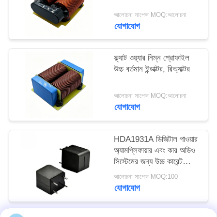
উদ্ধৃতি
আলোচনা সাপেক্ষ MOQ:আলোচনা
অনুরোধ
যোগাযোগ
করুন
ফ্ল্যাট ওয়্যার নিম্ন প্রোফাইল
উচ্চ বর্তমান ইন্ডাক্টর, রিঅ্যাক্টর
সাইট
ম্যাপ
আলোচনা সাপেক্ষ MOQ:আলোচনা
যোগাযোগ
PRIVACY
POLICY
HDA1931A ডিজিটাল পাওয়ার
অ্যামপ্লিফায়ার এবং কার অডিও
সিস্টেমের জন্য উচ্চ কারেন্ট
পাওয়ার ইনডাক্টর
আলোচনা সাপেক্ষ MOQ:100
যোগাযোগ