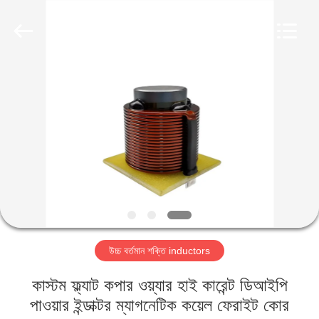
2026
Shaanxi
Shinhom
Enterprise
Co.,Ltd.
All
Rights
Reserved.
বাড়ি
পণ্য
ভিডিও
আমাদের
সম্বন্ধে
উচ্চ বর্তমান শক্তি inductors
কারখানা
কাস্টম ফ্ল্যাট কপার ওয়্যার হাই কারেন্ট ডিআইপি
পরিদর্শন
পাওয়ার ইন্ডাক্টর ম্যাগনেটিক কয়েল ফেরাইট কোর