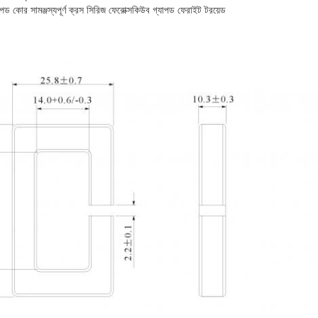
ড কোর সামঞ্জস্যপূর্ণ ক্রস সিরিজ ফেরোক্সকিউব গ্যাপড ফেরাইট টরয়েড