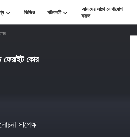
আমাদের সাথে যোগাযোগ
ণ্য
ভিডিও
ঘটনাবলী
করুন
 কোর
াপড ফেরাইট কোর
োচনা সাপেক্ষ