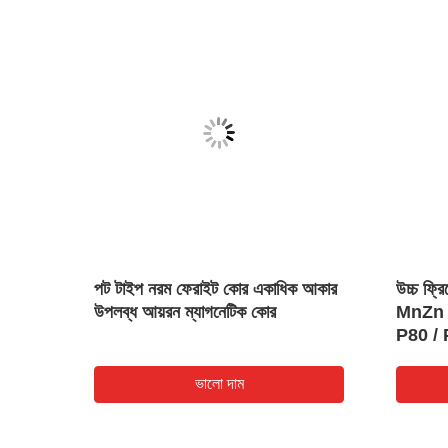
্য R2KW
পট টাইপ নরম ফেরাইট কোর একাধিক আকার
উচ্চ ফ্রি
্ধ
উপলব্ধ আয়রন ম্যাগনেটিক কোর
MnZn উ
P80 / 
ভালো দাম