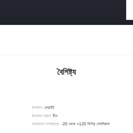
বৈশিষ্ট্য
উপাদান:
ফেরাইট
উৎপাদন স্থান:
চীন
অপারেশন তাপমাত্রা:
-20 থেকে +120 ডিগ্রি সেলসিয়াস