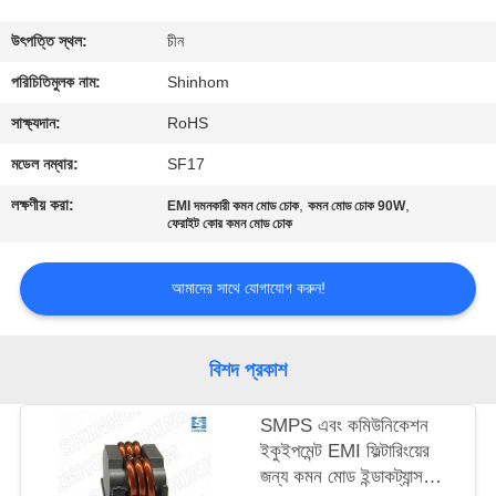
গুণমান
উৎপত্তি স্থল:
চীন
নিয়ন্ত্রণ
পরিচিতিমুলক নাম:
Shinhom
সাক্ষ্যদান:
RoHS
আমাদের
মডেল নম্বার:
SF17
সাথে
লক্ষণীয় করা:
,
,
EMI দমনকারী কমন মোড চোক
কমন মোড চোক 90W
যোগাযোগ
ফেরাইট কোর কমন মোড চোক
করুন
আমাদের সাথে যোগাযোগ করুন!
খবর
বিশদ প্রকাশ
মামলা
SMPS এবং কমিউনিকেশন
ইকুইপমেন্ট EMI ফিল্টারিংয়ের
একটি
জন্য কমন মোড ইন্ডাকট্যান্স