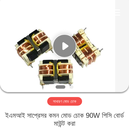
2026
Shaanxi
Shinhom
Enterprise
Co.,Ltd.
All
Rights
Reserved.
বাড়ি
পণ্য
ভিডিও
আমাদের
সম্বন্ধে
সাধারণ মোড চোক
কারখানা
ইএমআই সাপ্রেসর কমন মোড চোক 90W পিসি বোর্ড
পরিদর্শন
মাউন্ট করা