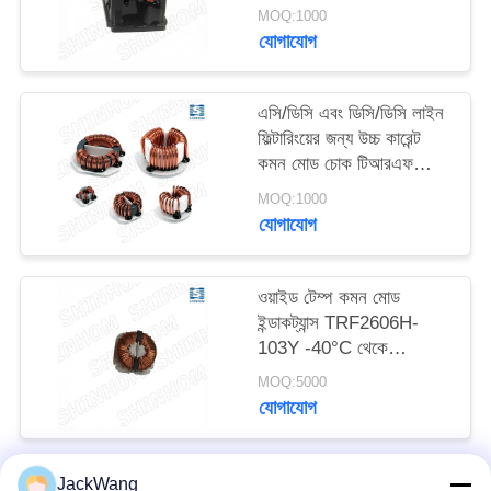
SQ2516-6R8Y
উদ্ধৃতি
MOQ:1000
যোগাযোগ
অনুরোধ
করুন
এসি/ডিসি এবং ডিসি/ডিসি লাইন
ফিল্টারিংয়ের জন্য উচ্চ কারেন্ট
সাইট
কমন মোড চোক টিআরএফ
সিরিজ
ম্যাপ
MOQ:1000
যোগাযোগ
PRIVACY
ওয়াইড টেম্প কমন মোড
POLICY
ইন্ডাকট্যান্স TRF2606H-
103Y -40°C থেকে
+105°C অটোমোটিভ
MOQ:5000
ইলেকট্রনিক্স এবং ইন্ডাস্ট্রিয়াল
যোগাযোগ
কন্ট্রোলের জন্য
JackWang