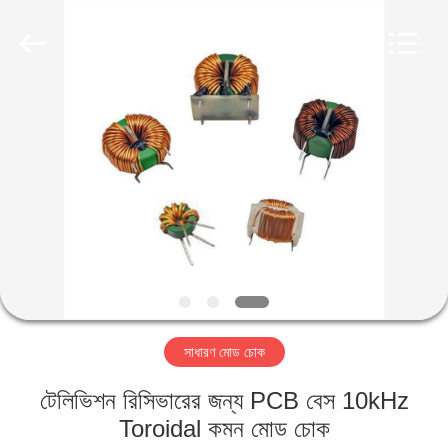
2026
Shaanxi
Shinhom
Enterprise
Co.,Ltd.
All
Rights
Reserved.
বাড়ি
পণ্য
ভিডিও
আমাদের
সম্বন্ধে
সাধারণ মোড চোক
কারখানা
টেলিভিশন রিসিভারের জন্য PCB বেস 10kHz
পরিদর্শন
Toroidal কমন মোড চোক