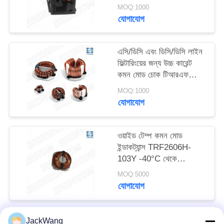
SQ2516-6R8Y
উদ্ধৃতি
MOQ:1000
যোগাযোগ
অনুরোধ
করুন
এসি/ডিসি এবং ডিসি/ডিসি লাইন
ফিল্টারিংয়ের জন্য উচ্চ কারেন্ট
সাইট
কমন মোড চোক টিআরএফ
সিরিজ
ম্যাপ
MOQ:1000
যোগাযোগ
PRIVACY
ওয়াইড টেম্প কমন মোড
POLICY
ইন্ডাকট্যান্স TRF2606H-
103Y -40°C থেকে
+105°C অটোমোটিভ
MOQ:5000
ইলেকট্রনিক্স এবং ইন্ডাস্ট্রিয়াল
যোগাযোগ
কন্ট্রোলের জন্য
JackWang