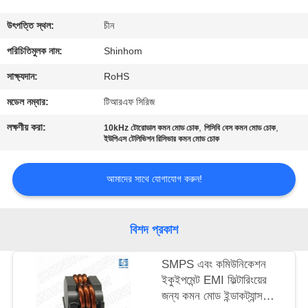
গুণমান
উৎপত্তি স্থল:
চীন
নিয়ন্ত্রণ
পরিচিতিমুলক নাম:
Shinhom
সাক্ষ্যদান:
RoHS
আমাদের
মডেল নম্বার:
টিআরএফ সিরিজ
সাথে
লক্ষণীয় করা:
,
,
10kHz টোরোডাল কমন মোড চোক
পিসিবি বেস কমন মোড চোক
যোগাযোগ
ইউপিএস টেলিভিশন রিসিভার কমন মোড চোক
করুন
আমাদের সাথে যোগাযোগ করুন!
খবর
বিশদ প্রকাশ
মামলা
SMPS এবং কমিউনিকেশন
ইকুইপমেন্ট EMI ফিল্টারিংয়ের
একটি
জন্য কমন মোড ইন্ডাকট্যান্স