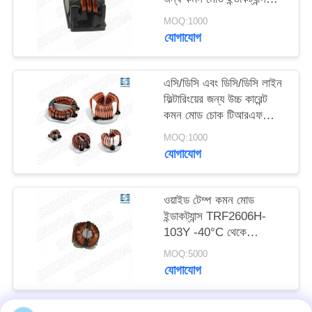
উদ্ধৃতি
SQ2516-6R8Y
MOQ:1000
অনুরোধ
যোগাযোগ
করুন
এসি/ডিসি এবং ডিসি/ডিসি লাইন
ফিল্টারিংয়ের জন্য উচ্চ কারেন্ট
সাইট
কমন মোড চোক টিআরএফ
ম্যাপ
সিরিজ
MOQ:1000
যোগাযোগ
PRIVACY
POLICY
ওয়াইড টেম্প কমন মোড
ইন্ডাকট্যান্স TRF2606H-
103Y -40°C থেকে
+105°C অটোমোটিভ
MOQ:5000
ইলেকট্রনিক্স এবং ইন্ডাস্ট্রিয়াল
যোগাযোগ
কন্ট্রোলের জন্য