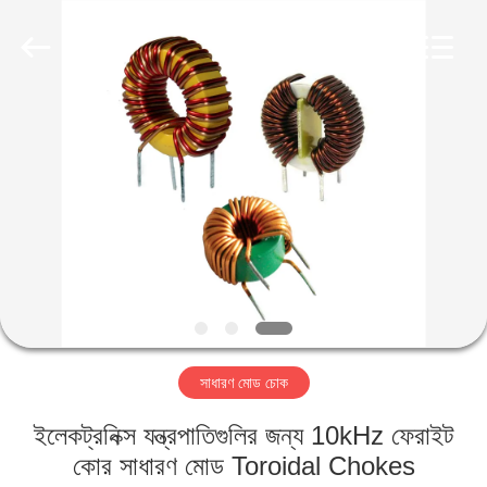
2026
Shaanxi
Shinhom
Enterprise
Co.,Ltd.
All
Rights
Reserved.
বাড়ি
পণ্য
ভিডিও
আমাদের
সম্বন্ধে
সাধারণ মোড চোক
কারখানা
ইলেকট্রনিক্স যন্ত্রপাতিগুলির জন্য 10kHz ফেরাইট
পরিদর্শন
কোর সাধারণ মোড Toroidal Chokes