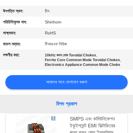
গুণমান
উৎপত্তি স্থল:
চীন
নিয়ন্ত্রণ
পরিচিতিমুলক নাম:
Shinhom
সাক্ষ্যদান:
RoHS
আমাদের
মডেল নম্বার:
টিআরএফ সিরিজ
সাথে
লক্ষণীয় করা:
,
10kHz কমন মোড Toroidal Chokes
,
যোগাযোগ
Ferrite Core Common Mode Toroidal Chokes
Electronics Appliance Common Mode Choke
করুন
আমাদের সাথে যোগাযোগ করুন!
খবর
বিশদ প্রকাশ
মামলা
SMPS এবং কমিউনিকেশন
ইকুইপমেন্ট EMI ফিল্টারিংয়ের
একটি
জন্য কমন মোড ইন্ডাকট্যান্স