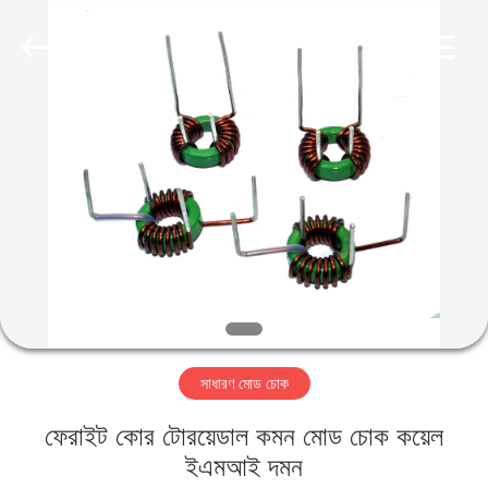
2026
Shaanxi
Shinhom
Enterprise
Co.,Ltd.
All
Rights
Reserved.
বাড়ি
পণ্য
ভিডিও
আমাদের
সম্বন্ধে
সাধারণ মোড চোক
কারখানা
ফেরাইট কোর টোরয়েডাল কমন মোড চোক কয়েল
পরিদর্শন
ইএমআই দমন