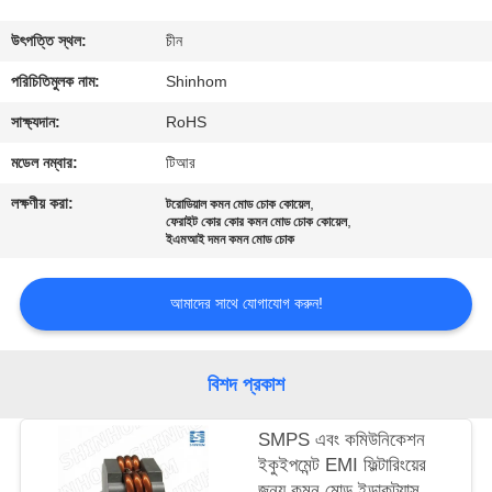
গুণমান
উৎপত্তি স্থল:
চীন
নিয়ন্ত্রণ
পরিচিতিমুলক নাম:
Shinhom
সাক্ষ্যদান:
RoHS
আমাদের
মডেল নম্বার:
টিআর
সাথে
লক্ষণীয় করা:
,
টরোডিয়াল কমন মোড চোক কোয়েল
,
যোগাযোগ
ফেরাইট কোর কোর কমন মোড চোক কোয়েল
ইএমআই দমন কমন মোড চোক
করুন
আমাদের সাথে যোগাযোগ করুন!
খবর
বিশদ প্রকাশ
মামলা
SMPS এবং কমিউনিকেশন
ইকুইপমেন্ট EMI ফিল্টারিংয়ের
একটি
জন্য কমন মোড ইন্ডাকট্যান্স