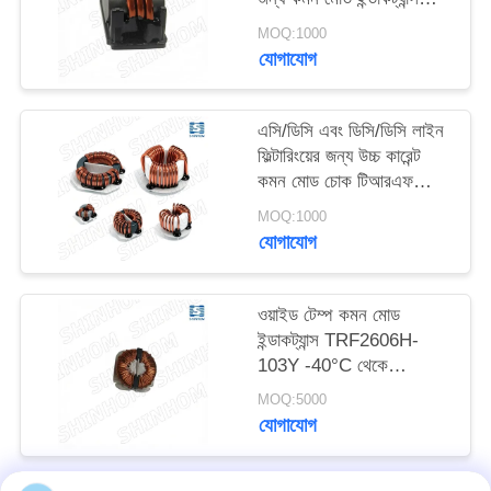
উদ্ধৃতি
SQ2516-6R8Y
MOQ:1000
অনুরোধ
যোগাযোগ
করুন
এসি/ডিসি এবং ডিসি/ডিসি লাইন
ফিল্টারিংয়ের জন্য উচ্চ কারেন্ট
সাইট
কমন মোড চোক টিআরএফ
ম্যাপ
সিরিজ
MOQ:1000
যোগাযোগ
PRIVACY
POLICY
ওয়াইড টেম্প কমন মোড
ইন্ডাকট্যান্স TRF2606H-
103Y -40°C থেকে
+105°C অটোমোটিভ
MOQ:5000
ইলেকট্রনিক্স এবং ইন্ডাস্ট্রিয়াল
যোগাযোগ
কন্ট্রোলের জন্য