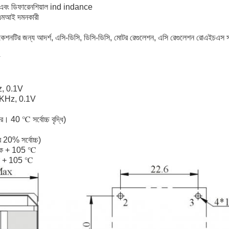
এবং ডিফারেনশিয়াল ind indance
 ইএমআই দমনকারী
েশনটির জন্য আদর্শ, এসি-ডিসি, ডিসি-ডিসি, মোটর রেগুলেশন, এসি রেগুলেশন রোএইচএস সামঞ্
, 0.1V
0KHz, 0.1V
। 40 ℃ সর্বোচ্চ বৃদ্ধি)
র 20% সর্বোচ্চ)
েকে + 105 ℃
কে + 105 ℃