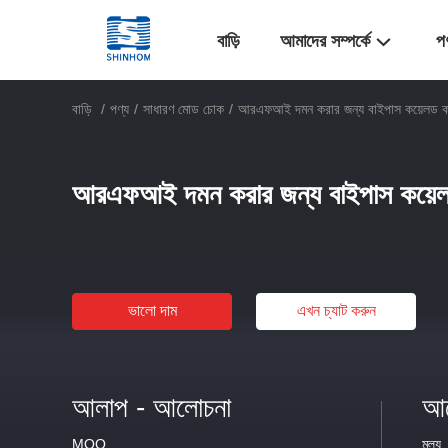
বাড়ি
আমাদের সম্পর্কে
প
বাড়ি
/
পণ্য
/
সাধারণ মোড চোক
/
আরএফআই দমন করার জন্য বাইপাস কয়েলড 
আরএফআই দমন করার জন্য বাইপাস কয়ে
ভালো দাম
এখন চ্যাট করুন
আলাপ - আলোচনা
আল
MOQ
মূল্য