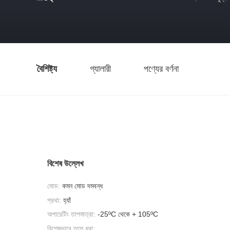
বৈশিষ্ট্য
গ্যালারী
পণ্যের বর্ণনা
বিশেষ উল্লেখ
মোড:
কমন মোড দমবন্ধ
প্রথা:
হ্যাঁ
অপারেটিং তাপমাত্রা:
-25ºC থেকে + 105ºC
বিশেষভাবে তুলে ধরা: