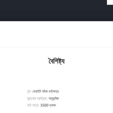
বৈশিষ্ট্য
মূল:
ফেরাইট ফাঁকা বর্গক্ষেত্র
ঘুরানোর প্রক্রিয়া:
অনুভূমিক
হাই পাত্র:
1500 ভ্যাক