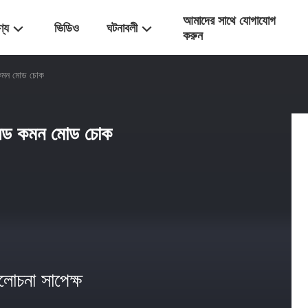
আমাদের সাথে যোগাযোগ
ণ্য
ভিডিও
ঘটনাবলী
করুন
কমন মোড চোক
লড কমন মোড চোক
োচনা সাপেক্ষ