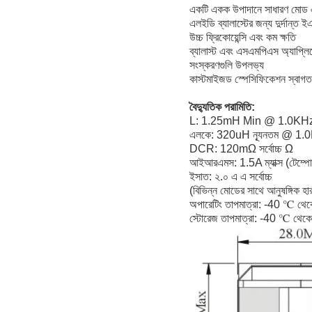
একটি একক উপাদানে সাধারণ মোড 
এলইডি ব্যালাস্টের জন্য দুর্দান্ত
উচ্চ ফ্রিকোয়েন্সি এবং কম ক্ষতি
ব্যালাস্ট এবং এসএমপিএস অ্যাপ্লিক
সংস্করণগুলি উপলভ্য
কাস্টমাইজড স্পেসিফিকেশন স্বাগত
বৈদ্যুতিক পরামিতি:
L: 1.25mH Min @ 1.0KHz
এলকে: 320uH ন্যূনতম @ 1.
DCR: 120mΩ সর্বোচ্চ Ω
আইআরএমস: 1.5A ম্যাক্স (টেম্পোর
ইসাত: ২.০ এ এ সর্বোচ্চ
(বিভিন্ন মোডের সাথে আনুষঙ্গিক হা
অপারেটিং তাপমাত্রা: -40 ℃ থ
স্টোরেজ তাপমাত্রা: -40 ℃ থে