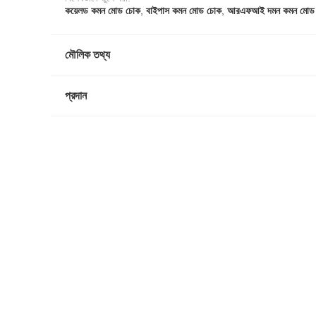
কয়েলড কমন মোড চোক
,
বাইপাস কমন মোড চোক
,
আরএফআই দমন কমন মোড
মৌলিক তথ্য
প্রদান