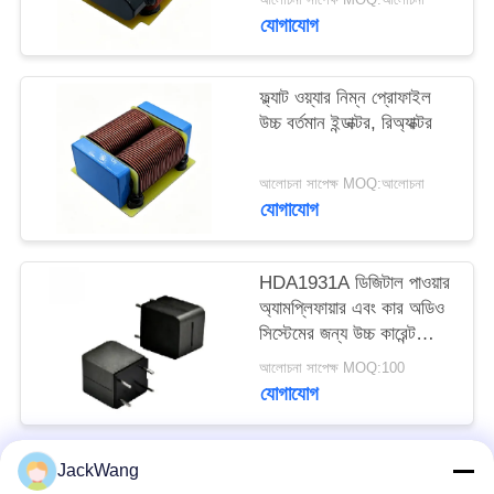
উদ্ধৃতি
যোগাযোগ
অনুরোধ
করুন
ফ্ল্যাট ওয়্যার নিম্ন প্রোফাইল
উচ্চ বর্তমান ইন্ডাক্টর, রিঅ্যাক্টর
সাইট
আলোচনা সাপেক্ষ MOQ:আলোচনা
ম্যাপ
যোগাযোগ
PRIVACY
HDA1931A ডিজিটাল পাওয়ার
POLICY
অ্যামপ্লিফায়ার এবং কার অডিও
সিস্টেমের জন্য উচ্চ কারেন্ট
পাওয়ার ইনডাক্টর
আলোচনা সাপেক্ষ MOQ:100
যোগাযোগ
JackWang
সব