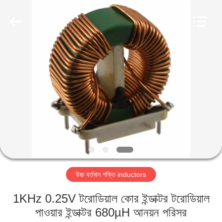
2026
Shaanxi
Shinhom
Enterprise
Co.,Ltd.
All
Rights
Reserved.
বাড়ি
পণ্য
ভিডিও
আমাদের
সম্বন্ধে
উচ্চ বর্তমান শক্তি inductors
কারখানা
1KHz 0.25V টরোডিয়াল কোর ইন্ডাক্টর টরোডিয়াল
পরিদর্শন
পাওয়ার ইন্ডাক্টর 680µH আনয়ন পরিসর