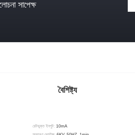
োচনা সাপেক্ষ
বৈশিষ্ট্য
রেটভুক্ত ইনপুট:
10mA
অন্তরণ ভোল্টেজ:
6KV, 50HZ, 1min