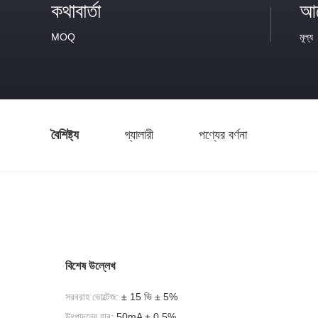
কথাবার্তা
আল
MOQ
মূল্য
বৈশিষ্ট্য
গ্যালারী
পণ্যের বর্ণনা
বিশেষ উল্লেখ
সরবরাহ ভোল্টেজ:
± 15 ভি ± 5%
উৎপাদনের হার:
50mA ± 0.5%