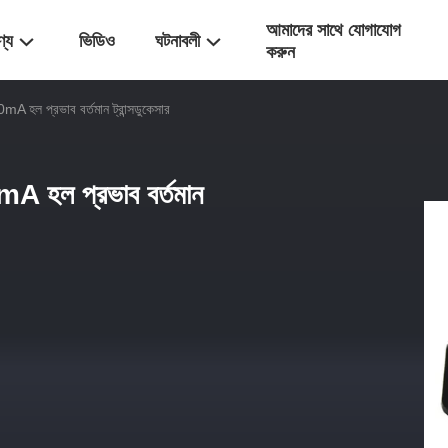
আমাদের সাথে যোগাযোগ
ণ্য
ভিডিও
ঘটনাবলী
করুন
10mA হল প্রভাব বর্তমান ট্রান্সডুকেসার
10mA হল প্রভাব বর্তমান