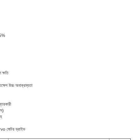
5%
 ক্ষতি
ক্ষেপ উচ্চ অনাক্রম্যতা
ন্তরকারী
এস)
াহ
ervo মোটর ড্রাইভ