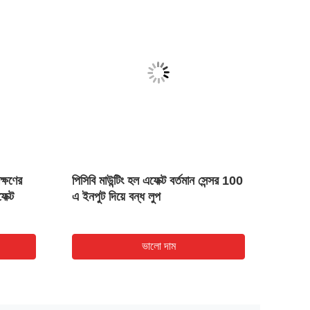
ক্ষণের
পিসিবি মাউন্টিং হল এফেক্ট বর্তমান সেন্সর 100
1000A 
ক্ট
এ ইনপুট দিয়ে বন্ধ লুপ
সেন্সর
সরবরাহ ভ
উপর
ভালো দাম