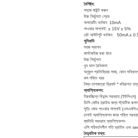
বৈশিষ্ট্য:
সহজে মাউন্ট করুন
উচ্চ নির্ভুলতা গ্রেড
অপারেটিং বর্তমান: 10mA
পাওয়ার সাপ্লাই: ± 15V ± 5%
রেট আউটপুট বর্তমান:
50mA ± 0.
সুবিধাদি
সহজ স্থাপন
কাস্টমাইজ করা যাবে
উচ্চ নির্ভুলতা
খুব ভাল রৈখিকতা
অনুকূল প্রতিক্রিয়া সময়, কোন সন্নিবেশ
কম শক্তি খরচ
নিম্ন তাপমাত্রা ড্রিফট * বহিরাগত হস্ত
অ্যাপ্লিকেশন:
নিরবচ্ছিন্ন বিদ্যুৎ সরবরাহ (ইউপিএস)
ডিসি মোটর ড্রাইভ জন্য স্ট্যাটিক রূপা
সুইচ মোড পাওয়ার সাপ্লাই (এসএমপি
ঢালাই অ্যাপ্লিকেশন জন্য শক্তি সরবর
ব্যাটারি সরবরাহ অ্যাপ্লিকেশন
এসি পরিবর্তনশীল গতি ড্রাইভ এবং s
বৈদ্যুতিক তথ্য: