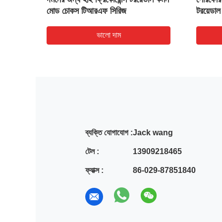
মোড চোকস টিআরএফ সিরিজ
টরয়েডাল
ভালো দাম
ব্যক্তি যোগাযোগ :
Jack wang
টেল :
13909218465
ফ্যাক্স :
86-029-87851840