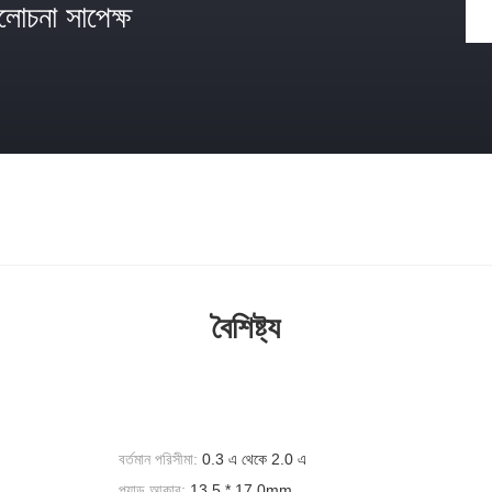
োচনা সাপেক্ষ
বৈশিষ্ট্য
বর্তমান পরিসীমা:
0.3 এ থেকে 2.0 এ
প্যাড আকার:
13.5 * 17.0mm