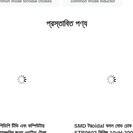
mmon mode toroidal chokes
common mode inductor
প্রস্তাবিত পণ্য
িডিপি টিভি এবং কম্পিউটার
SMD টরoidal কমন মোড চোক
য়ালগুলির জন্য ওয়াইড টেম্প
STR0602 সিরিজ 10µH-30