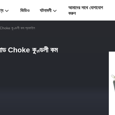
আমাদের সাথে যোগাযোগ
ণ্য
ভিডিও
ঘটনাবলী
করুন
 Choke কুণ্ডলী কম প্রফাইল
 মোড Choke কুণ্ডলী কম