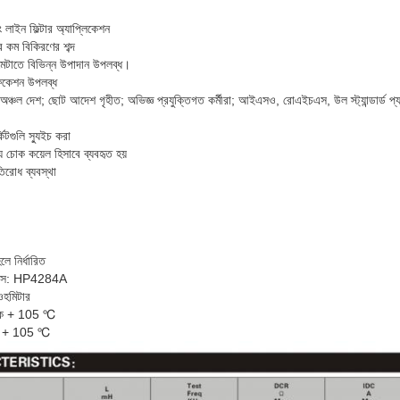
লাইন ফিল্টার অ্যাপ্লিকেশন
ে কম বিকিরণের শব্দ
া মেটাতে বিভিন্ন উপাদান উপলব্ধ।
ফিকেশন উপলব্ধ
 অঞ্চল দেশ;
ছোট আদেশ গৃহীত; অভিজ্ঞ প্রযুক্তিগত কর্মীরা;
আইএসও, রোএইচএস, উল স্ট্যান্ডার্ড প্
কিটগুলি স্যুইচ করা
য চোক কয়েল হিসাবে ব্যবহৃত হয়
তিরোধ ব্যবস্থা
ে নির্ধারিত
ট্যান্স: HP4284A
হমিটার
েকে + 105 ℃
কে + 105 ℃