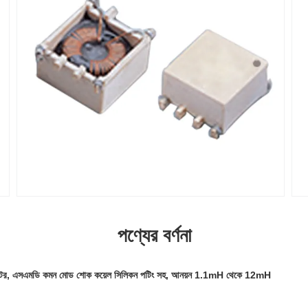
পণ্যের বর্ণনা
ক্টর, এসএমডি কমন মোড শোক কয়েল সিলিকন পটিং সহ, আনয়ন 1.1mH থেকে 12mH