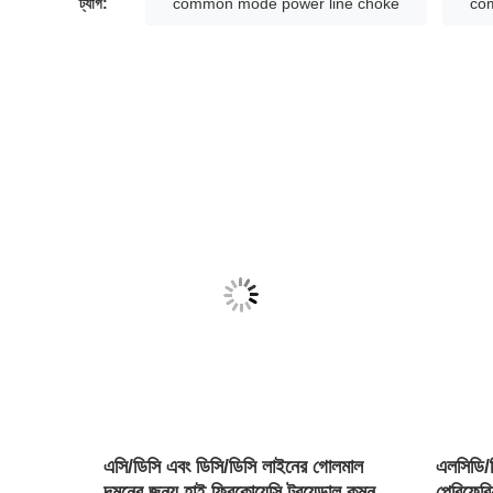
ট্যাগ:
common mode power line choke
co
মের জন্য
এসি/ডিসি এবং ডিসি/ডিসি লাইনের গোলমাল
এলসিডি/প
দমনের জন্য হাই ফ্রিকোয়েন্সি টরয়েডাল কমন
পেরিফেরি