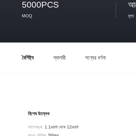
5000PCS
আল
MOQ
মূল্য
বৈশিষ্ট্য
গ্যালারী
পণ্যের বর্ণনা
বিশেষ উল্লেখ
আবেশাঙ্ক:
1.1mH থেকে 12mH
পাত্র যৌগিক:
সিলিকন