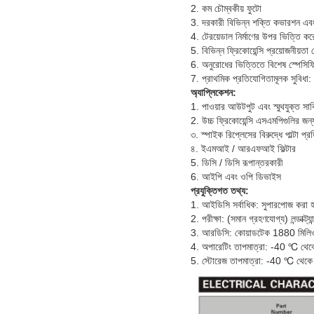
2. কম চৌম্বকীয় ফুটো
3. দরকারী বিভিন্ন শক্তি কভারশন এবং 
4. টেরয়েডাল নির্মাণের উপর ভিত্তি কর
5. বিভিন্ন ফ্রিকোয়েন্সি প্রয়োজনীয়ত
6. অনুরোধের ভিত্তিতে বিশেষ স্পেসি
7. প্রাথমিক প্রতিযোগিতামূলক সুবিধা:
অ্যাপ্লিকেশন:
1. পাওয়ার আউটপুট এবং স্মুথযুক্ত সার্
2. উচ্চ ফ্রিকোয়েন্সি এসএমপিগুলির জন্
৩. স্পাইক রিপ্লেসের বিরুদ্ধে পাল্টা প্র
৪. ইএমআই / আরএফআই ফিল্টার
5. ডিসি / ডিসি রূপান্তরকারী
6. আইপি এবং ওপি ডিভাইস
প্রযুক্তিগত তথ্য:
1. আইডিসি সর্বাধিক: সুপারপোজ করা হল
2. পরীক্ষা: (সমান গ্রহণযোগ্য) লন্ডাক্
3. আরডিসি: কোয়াডটেক 1880 মিলিও
4. অপারেটিং তাপমাত্রা: -40 ℃ থ
5. স্টোরেজ তাপমাত্রা: -40 ℃ থে