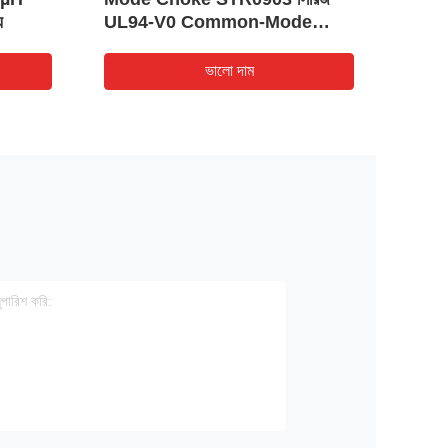
য
UL94-V0 Common-Mode
ইন্ডা
Interference Suppression এর
জন্য
ভালো দাম