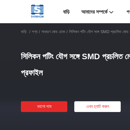
বাড়ি
আমাদের সম্পর্কে
প
বাড়ি
/
পণ্য
/
সাধারণ মোড চোক
/
সিলিকন পটিং যৌগ সঙ্গে SMD প্রচলিত মোড
সিলিকন পটিং যৌগ সঙ্গে SMD প্রচলিত
প্রফাইল
ভালো দাম
এখন চ্যাট করুন