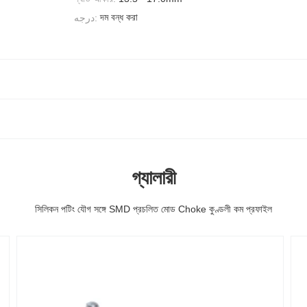
দম বন্ধ করা
درجه:
গ্যালারী
সিলিকন পটিং যৌগ সঙ্গে SMD প্রচলিত মোড Choke কুণ্ডলী কম প্রফাইল