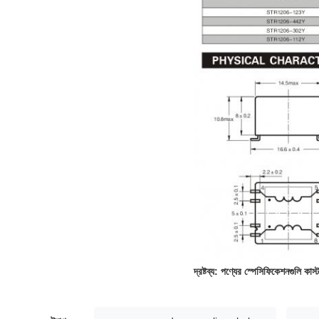
দ্রষ্টব্য: পণ্যের স্পেসিফিকেশনগুলি কাস