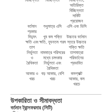
বিচ্ছিন্নতা
বিচ্ছিন্নতা
বিচ্ছিন্নতা,
অতিরিক্ত
বিচ্ছিন্নতা
সার্কিট
প্রয়োজন
বর্তমান
শুধুমাত্র এসি
এসি এবং ডিসি
প্রকার
বিদ্যুৎ
খুব কম শক্তি
উচ্চতর বর্তমান
ক্ষতি এবং
ক্ষতি, ন্যূনতম গরম
স্তরে উচ্চতর
তাপ
শক্তি ক্ষতি
নির্ভুলতা
নামমাত্র পরিসরের
তাপমাত্রা
ও
মধ্যে চমৎকার
পরিবর্তনের
রৈখিকতা
নির্ভুলতা এবং
প্রভাবিত
রৈখিকতা
আকার ও
বড় আকার, বেশি
কমপ্যাক্ট
খরচ
খরচ
আকার, কম
খরচে
উপকারিতা ও সীমাবদ্ধতা
বর্তমান ট্রান্সফরমার (সিটি)