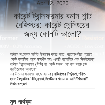
Apr 12, 2026
গুণমান
কারেন্ট ট্রান্সফরমার বনাম শান্ট
নিয়ন্ত্রণ
রেজিস্টর: কারেন্ট সেন্সিংয়ের
জন্য কোনটি ভালো?
আমাদের
সাথে
যোগাযোগ
বর্তমান সংবেদক সার্কিট ডিজাইন করার সময়, প্রকৌশলীরা প্রায়ই
করুন
একটি ক্লাসিক পছন্দ সম্মুখীন হয়ঃ একটি প্রমাণিত এবং নির্ভরযোগ্য
বর্তমান ট্রান্সফরমার (সিটি) বা একটি সহজ এবং কম খরচে শন্ট
প্রতিরোধক ব্যবহার?
খবর
এর উত্তর সবসময় সহজ হয় না।
পরিমাপের নির্ভুলতা
,
শক্তি
হ্রাস
,
বৈদ্যুতিক বিচ্ছিন্নতা
,
সিস্টেমের খরচ
এবং আমি
দীর্ঘমেয়াদী
নির্ভরযোগ্যতা
.
মামলা
মূল পার্থক্য
একটি