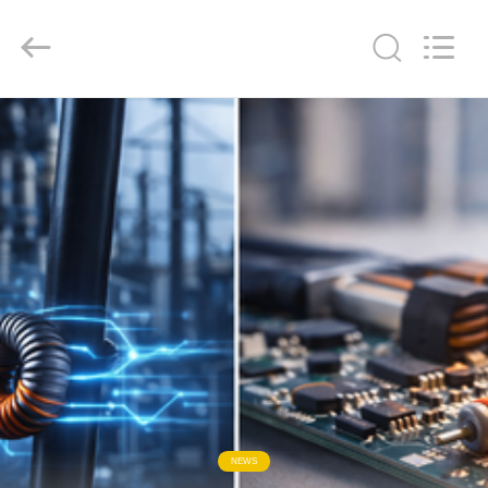
2026
Shaanxi
Shinhom
Enterprise
Co.,Ltd.
All
Rights
Reserved.
বাড়ি
পণ্য
ভিডিও
আমাদের
সম্বন্ধে
কারখানা
পরিদর্শন
NEWS