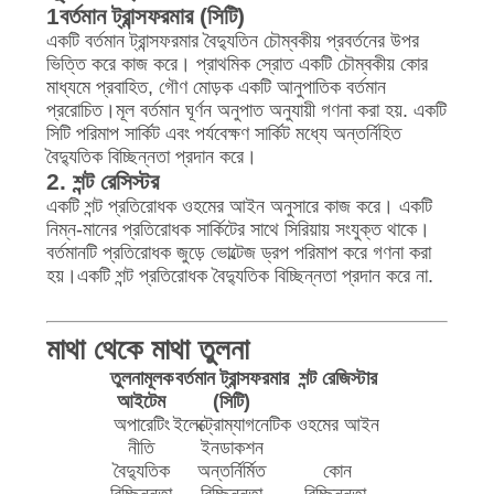
1বর্তমান ট্রান্সফরমার (সিটি)
উদ্ধৃতি
একটি বর্তমান ট্রান্সফরমার বৈদ্যুতিন চৌম্বকীয় প্রবর্তনের উপর
অনুরোধ
ভিত্তি করে কাজ করে। প্রাথমিক স্রোত একটি চৌম্বকীয় কোর
মাধ্যমে প্রবাহিত, গৌণ মোড়ক একটি আনুপাতিক বর্তমান
করুন
প্ররোচিত।মূল বর্তমান ঘূর্ণন অনুপাত অনুযায়ী গণনা করা হয়. একটি
সিটি পরিমাপ সার্কিট এবং পর্যবেক্ষণ সার্কিট মধ্যে অন্তর্নিহিত
বৈদ্যুতিক বিচ্ছিন্নতা প্রদান করে।
সাইট
2. শন্ট রেসিস্টর
ম্যাপ
একটি শন্ট প্রতিরোধক ওহমের আইন অনুসারে কাজ করে। একটি
নিম্ন-মানের প্রতিরোধক সার্কিটের সাথে সিরিয়ায় সংযুক্ত থাকে।
বর্তমানটি প্রতিরোধক জুড়ে ভোল্টেজ ড্রপ পরিমাপ করে গণনা করা
PRIVACY
হয়।একটি শন্ট প্রতিরোধক বৈদ্যুতিক বিচ্ছিন্নতা প্রদান করে না.
POLICY
মাথা থেকে মাথা তুলনা
তুলনামূলক
বর্তমান ট্রান্সফরমার
শন্ট রেজিস্টার
আইটেম
(সিটি)
অপারেটিং
ইলেক্ট্রোম্যাগনেটিক
ওহমের আইন
নীতি
ইনডাকশন
বৈদ্যুতিক
অন্তর্নির্মিত
কোন