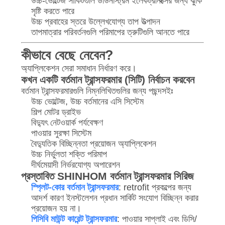
উচ্চ-ভোল্টেজ সার্কিটগুলি ডাউনস্ট্রিম ইলেকট্রনিক্সের জন্য ঝুঁকি
সৃষ্টি করতে পারে
উচ্চ প্রবাহের স্তরে উল্লেখযোগ্য তাপ উত্পাদন
তাপমাত্রার পরিবর্তনগুলি পরিমাপের ত্রুটিগুলি আনতে পারে
কীভাবে বেছে নেবেন?
অ্যাপ্লিকেশন সেরা সমাধান নির্ধারণ করে।
কখন একটি বর্তমান ট্রান্সফরমার (সিটি) নির্বাচন করবেন
বর্তমান ট্রান্সফরমারগুলি নিম্নলিখিতগুলির জন্য পছন্দসইঃ
উচ্চ ভোল্টেজ, উচ্চ বর্তমানের এসি সিস্টেম
শিল্প মোটর ড্রাইভ
বিদ্যুৎ নেটওয়ার্ক পর্যবেক্ষণ
পাওয়ার সুরক্ষা সিস্টেম
বৈদ্যুতিক বিচ্ছিন্নতা প্রয়োজন অ্যাপ্লিকেশন
উচ্চ নির্ভুলতা শক্তি পরিমাপ
দীর্ঘমেয়াদী নির্ভরযোগ্য অপারেশন
প্রস্তাবিত SHINHOM বর্তমান ট্রান্সফরমার সিরিজ
স্প্লিট-কোর বর্তমান ট্রান্সফরমার
: retrofit প্রকল্পের জন্য
আদর্শ কারণ ইনস্টলেশন প্রধান সার্কিট সংযোগ বিচ্ছিন্ন করার
প্রয়োজন হয় না।
পিসিবি মাউন্ট কারেন্ট ট্রান্সফরমার
: পাওয়ার সাপ্লাই এবং ডিসি/