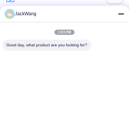
JackWang
বিভক্ত কোর বর্তমান
বর্তমান জ্ঞান ট্রান্সফরমার
ট্রান্সফরমার
1:03 PM
উচ্চ ফ্রিকোয়েন্সি ট্রান্সফরমার
হল প্রভাব বর্তমান সেন্সর
Good day, what product are you looking for?
সারফেস মাউন্ট পাওয়ার
ডিপ পাওয়ার ইনডাক্টর
inductors
উচ্চ বর্তমান শক্তি
সাধারণ মোড চোক
inductors
সাবস্ক্রাইব