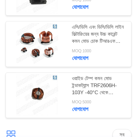
উদ্ধৃতি
যোগাযোগ
অনুরোধ
করুন
এসি/ডিসি এবং ডিসি/ডিসি লাইন
ফিল্টারিংয়ের জন্য উচ্চ কারেন্ট
কমন মোড চোক টিআরএফ
সাইট
সিরিজ
MOQ:1000
ম্যাপ
যোগাযোগ
PRIVACY
ওয়াইড টেম্প কমন মোড
POLICY
ইন্ডাকট্যান্স TRF2606H-
103Y -40°C থেকে
+105°C অটোমোটিভ
MOQ:5000
ইলেকট্রনিক্স এবং ইন্ডাস্ট্রিয়াল
যোগাযোগ
কন্ট্রোলের জন্য
সব