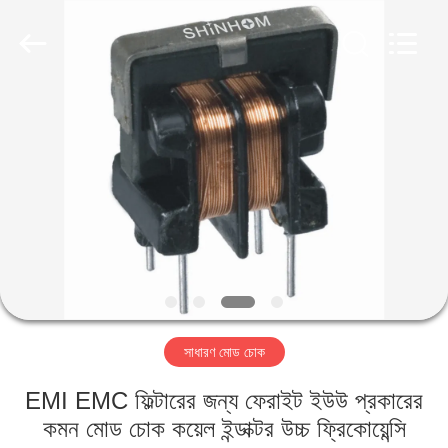
2026
Shaanxi
Shinhom
Enterprise
Co.,Ltd.
All
Rights
Reserved.
বাড়ি
পণ্য
ভিডিও
আমাদের
সম্বন্ধে
সাধারণ মোড চোক
কারখানা
EMI EMC ফিল্টারের জন্য ফেরাইট ইউউ প্রকারের
পরিদর্শন
কমন মোড চোক কয়েল ইন্ডাক্টর উচ্চ ফ্রিকোয়েন্সি