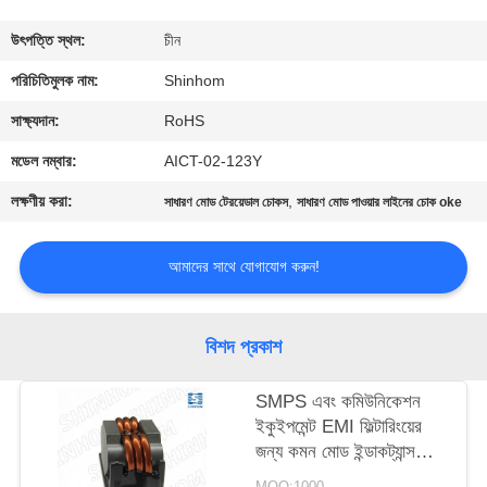
গুণমান
উৎপত্তি স্থল:
চীন
নিয়ন্ত্রণ
পরিচিতিমুলক নাম:
Shinhom
সাক্ষ্যদান:
RoHS
আমাদের
মডেল নম্বার:
AICT-02-123Y
সাথে
লক্ষণীয় করা:
,
সাধারণ মোড টেরয়েডাল চোকস
সাধারণ মোড পাওয়ার লাইনের চোক oke
যোগাযোগ
করুন
আমাদের সাথে যোগাযোগ করুন!
খবর
বিশদ প্রকাশ
মামলা
SMPS এবং কমিউনিকেশন
ইকুইপমেন্ট EMI ফিল্টারিংয়ের
জন্য কমন মোড ইন্ডাকট্যান্স
একটি
SQ2516-6R8Y
MOQ:1000